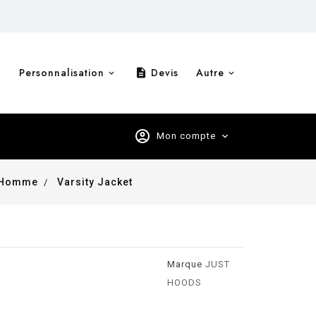
Personnalisation
Devis
Autre
description
account_circle
Mon compte
expand_more
l Homme
Varsity Jacket
Marque
JUST
HOODS