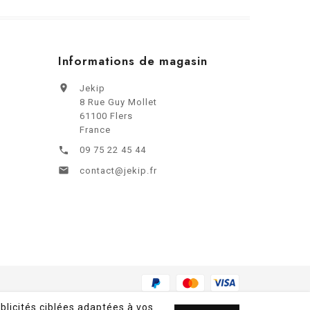
Informations de magasin

Jekip
8 Rue Guy Mollet
61100 Flers
France
09 75 22 45 44


contact@jekip.fr
blicités ciblées adaptées à vos