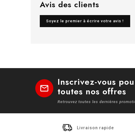
Avis des clients
Soyez le premier à écrire votre avis !
Inscrivez-vous pou
mail
toutes nos offres
Retrouvez toutes les dernières promot
Livraison rapide