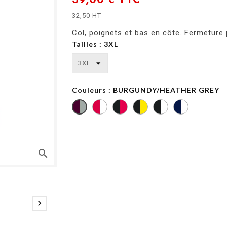
32,50 HT
Col, poignets et bas en côte. Fermeture
Tailles : 3XL
Couleurs : BURGUNDY/HEATHER GREY
FIRE
JET
JET
JET
OXFORD
BURGUNDY/HEATHER
RED/WHITE
BLACK/FIRE
BLACK/SUN
BLACK/WHITE
NAVY/WHITE
GREY
RED
YELLOW
search
