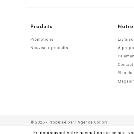
Produits
Notre
Promotions
Livrais
Nouveaux produits
A prop
Paiemen
Contact
Plan du 
Magasi
© 2026 - Propulsé par
l'Agence Colibri
En poursuivant votre navigation sur ce site, v