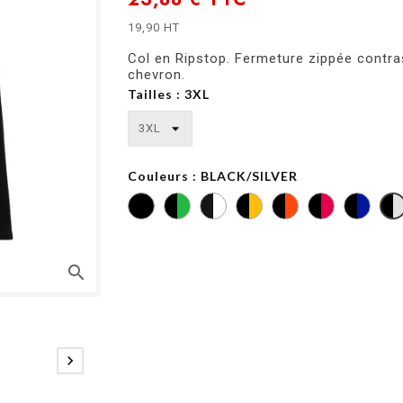
19,90 HT
Col en Ripstop. Fermeture zippée contra
chevron.
Tailles : 3XL
Couleurs : BLACK/SILVER
BLACK
BLACK
BLACK
/
/
/
BLACK
KELLY
WHITE
GREEN
search
