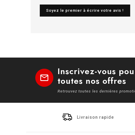
Soyez le premier à écrire votre avis !
Inscrivez-vous pou
mail
toutes nos offres
Retrouvez toutes les dernières promot
Livraison rapide