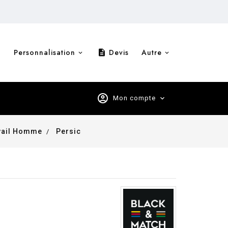
Personnalisation
Devis
Autre
description
account_circle
Mon compte
expand_more
vail Homme
Persic