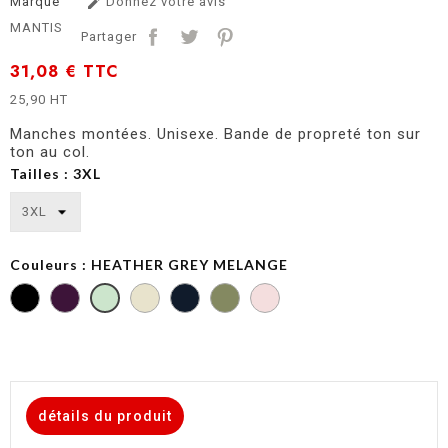
Marque
Donnez votre avis

MANTIS
Partager
31,08 €
TTC
25,90 HT
Manches montées. Unisexe. Bande de propreté ton sur
ton au col.
Tailles : 3XL
Couleurs : HEATHER GREY MELANGE
SOFT
SOFT
HEATHER
OLIVE
PINK
GREY
MELANGE
détails du produit