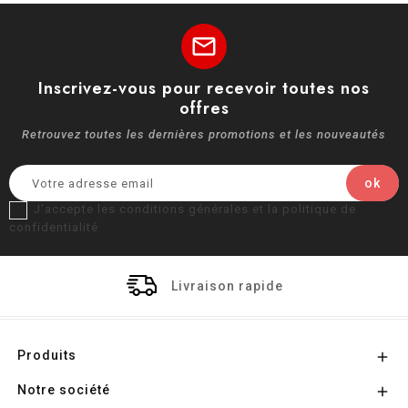
mail
Inscrivez-vous pour recevoir toutes nos
offres
Retrouvez toutes les dernières promotions et les nouveautés
J'accepte les conditions générales et la politique de
confidentialité
Livraison rapide
Produits

Notre société
