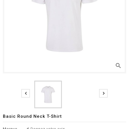
search


Basic Round Neck T-Shirt
Marque
Donnez votre avis