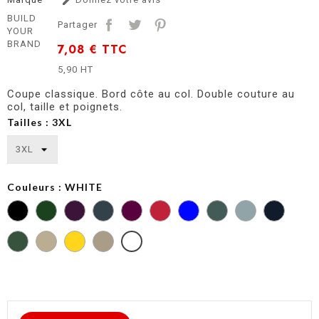

BUILD
Partager
YOUR
BRAND
7,08 €
TTC
5,90 HT
Coupe classique. Bord côte au col. Double couture au
col, taille et poignets.
Tailles : 3XL
Couleurs : WHITE
BOTTLE
CITY
COBALT
HEATHER
GREEN
RED
BLUE
GREY
TAXI
UNION
YELLOW
BEIGE