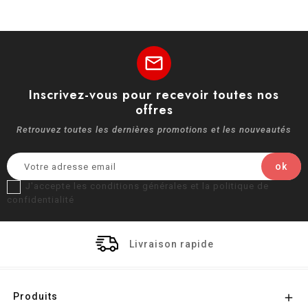
mail
Inscrivez-vous pour recevoir toutes nos
offres
Retrouvez toutes les dernières promotions et les nouveautés
J'accepte les conditions générales et la politique de
confidentialité
Livraison rapide
Produits
