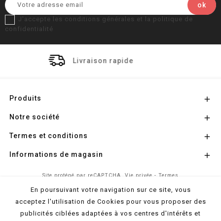
J'accepte les conditions générales et la politique de
confidentialité
aison rapide
Paiemen
Produits

Notre société

Termes et conditions

Informations de magasin

Site protégé par reCAPTCHA.
Vie privée
-
Termes
En poursuivant votre navigation sur ce site, vous
acceptez l'utilisation de Cookies pour vous proposer des
© 2026 - Propulsé par
l'Agence Colibri
publicités ciblées adaptées à vos centres d'intérêts et