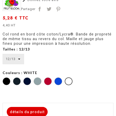

Partager
5,28 €
TTC
4,40 HT
Col rond en bord côte coton/Lycra®. Bande de propreté
de même tissu au revers du col. Maille et jauge plus
fines pour une impression à haute résolution.
Tailles : 12/13
Couleurs : WHITE
DARK
DEEP
HEATHER
ROYAL
HEATHER
NAVY
GREY
BLUE
GREY
détails du produit