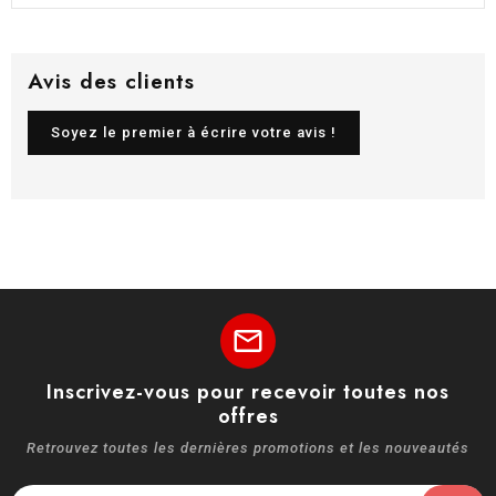
Avis des clients
Soyez le premier à écrire votre avis !
mail
Inscrivez-vous pour recevoir toutes nos
offres
Retrouvez toutes les dernières promotions et les nouveautés