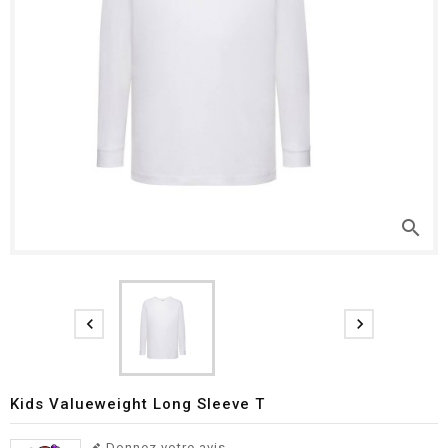
search


Kids Valueweight Long Sleeve T
Donnez votre avis