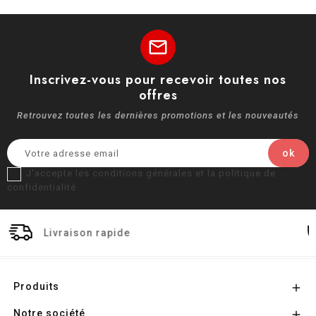
mail
Inscrivez-vous pour recevoir toutes nos
offres
Retrouvez toutes les dernières promotions et les nouveautés
J'accepte les conditions générales et la politique de
confidentialité
ison rapide
Paiement 
Produits

Notre société
