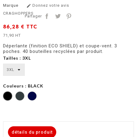
Marque
Donnez votre avis

CRAGHOPPERS
Partager
86,28 €
TTC
71,90 HT
Déperlante (finition ECO SHIELD) et coupe-vent. 3
poches. 40 bouteilles recyclées par produit.
Tailles : 3XL
Couleurs : BLACK
CARBON
DARK
GREY
NAVY
détails du produit