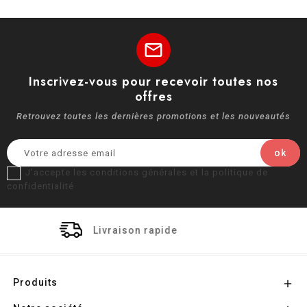
mail
Inscrivez-vous pour recevoir toutes nos
offres
Retrouvez toutes les dernières promotions et les nouveautés
J'accepte les conditions générales et la politique de
confidentialité
aison rapide
Paiemen
Produits
