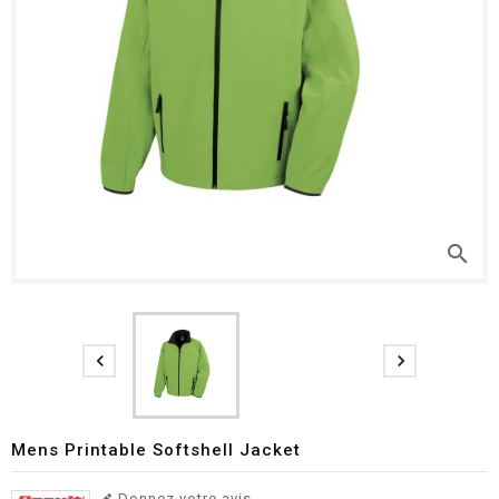
search


Mens Printable Softshell Jacket
Donnez votre avis