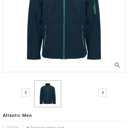
search


Atlantic Men
Donnez votre avis