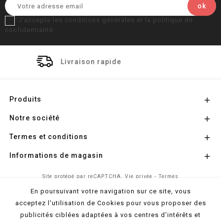
J'accepte les conditions générales et la politique de
confidentialité
on rapide
Paiement s
Produits

Notre société

Termes et conditions

Informations de magasin

Site protégé par reCAPTCHA.
Vie privée
-
Termes
En poursuivant votre navigation sur ce site, vous
acceptez l'utilisation de Cookies pour vous proposer des
© 2026 - Propulsé par
l'Agence Colibri
publicités ciblées adaptées à vos centres d'intérêts et