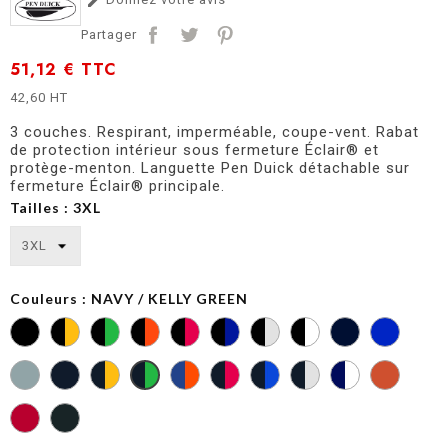

Partager
51,12 €
TTC
42,60 HT
3 couches. Respirant, imperméable, coupe-vent. Rabat
de protection intérieur sous fermeture Éclair® et
protège-menton. Languette Pen Duick détachable sur
fermeture Éclair® principale.
Tailles : 3XL
Couleurs : NAVY / KELLY GREEN
BLACK/KELLY
DEEP
DEEP
GREEN
NAVY
ROYAL
BLUE
HEATHER
NAVY
NAVY
NAVY
NAVY
NAVY
NAVY
NAVY
GREY
/
/
/
/
/
/
/
GOLD
ORANGE
RED
ROYAL
SILVER
WHITE
KELLY
GREEN