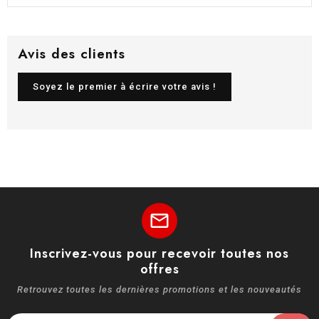
Avis des clients
Soyez le premier à écrire votre avis !
mail
Inscrivez-vous pour recevoir toutes nos
offres
Retrouvez toutes les dernières promotions et les nouveautés