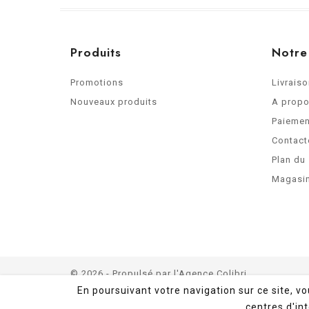
Produits
Notre
Promotions
Livrais
Nouveaux produits
A prop
Paiemen
Contact
Plan du 
Magasi
© 2026 - Propulsé par
l'Agence Colibri
En poursuivant votre navigation sur ce site, v
centres d'int