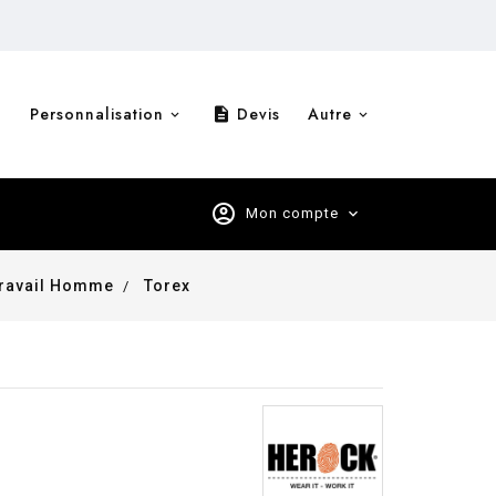
Personnalisation
Devis
Autre
description
account_circle
Mon compte
expand_more
Travail Homme
Torex