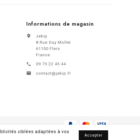
Informations de magasin

Jekip
8 Rue Guy Mollet
61100 Flers
France
09 75 22 45 44


contact@jekip.fr
blicités ciblées adaptées à vos
Accepter