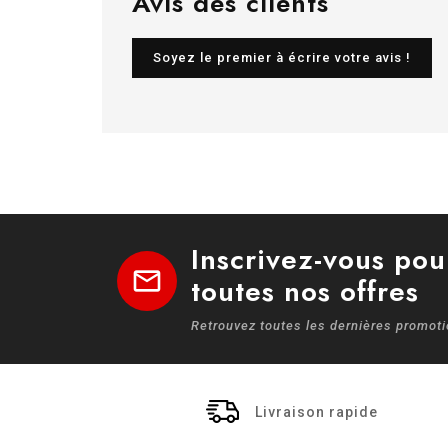
Avis des clients
Soyez le premier à écrire votre avis !
Inscrivez-vous pou
mail
toutes nos offres
Retrouvez toutes les dernières promot
Livraison rapide