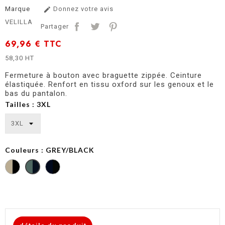
Marque
Donnez votre avis

VELILLA
Partager
69,96 €
TTC
58,30 HT
Fermeture à bouton avec braguette zippée. Ceinture
élastiquée. Renfort en tissu oxford sur les genoux et le
bas du pantalon.
Tailles : 3XL
Couleurs : GREY/BLACK
BEIGE
ARENA/BLACK