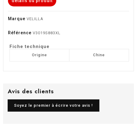
détails du produit
Marque
VELILLA
Référence
V3019S883XL
Fiche technique
Origine
Chine
Avis des clients
Soyez le premier à écrire votre avis !