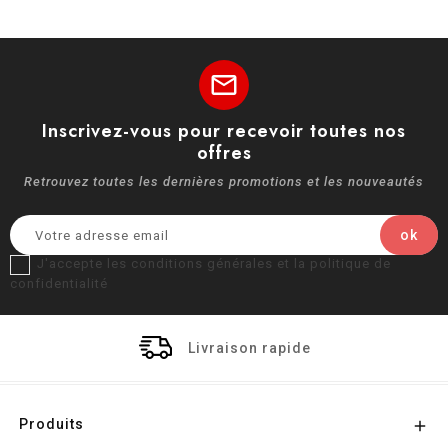
mail
Inscrivez-vous pour recevoir toutes nos
offres
Retrouvez toutes les dernières promotions et les nouveautés
J'accepte les conditions générales et la politique de
confidentialité
Livraison rapide
Produits
