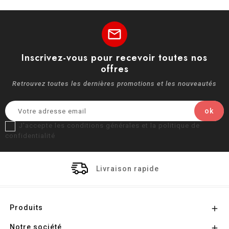
mail
Inscrivez-vous pour recevoir toutes nos
offres
Retrouvez toutes les dernières promotions et les nouveautés
J'accepte les conditions générales et la politique de
confidentialité
Livraison rapide
Produits

Notre société
