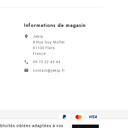
Informations de magasin

Jekip
8 Rue Guy Mollet
61100 Flers
France
09 75 22 45 44


contact@jekip.fr
blicités ciblées adaptées à vos