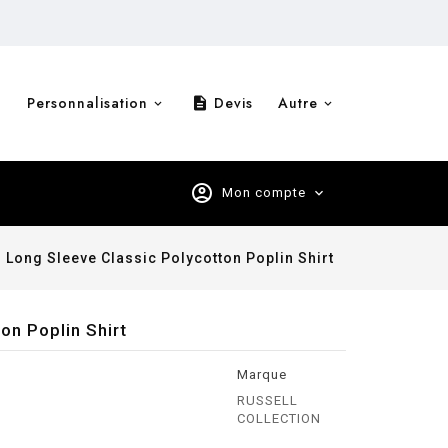
Personnalisation
Devis
Autre
description
account_circle
Mon compte
expand_more
 Long Sleeve Classic Polycotton Poplin Shirt
on Poplin Shirt
Marque
RUSSELL
COLLECTION