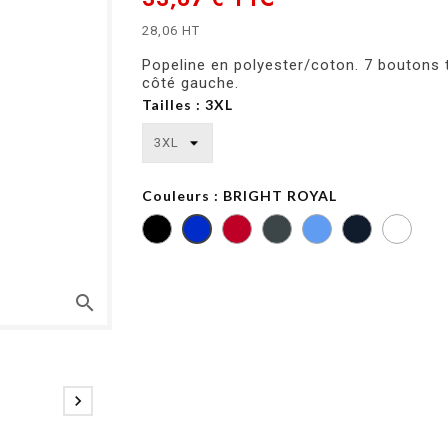
28,06 HT
Popeline en polyester/coton. 7 boutons t
côté gauche.
Tailles : 3XL
Couleurs : BRIGHT ROYAL
CLASSIC
CONVOY
CORPORATE
BRIGHT
RED
GREY
BLUE
ROYAL
search
