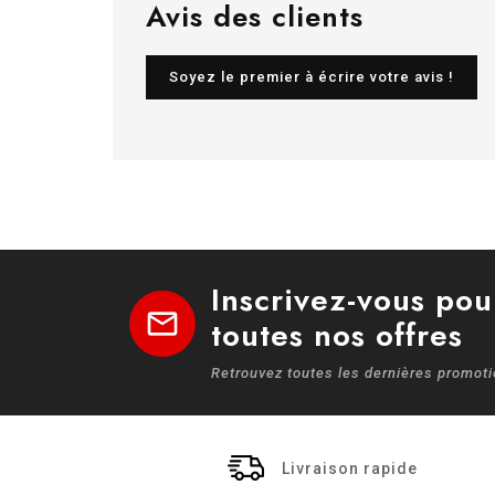
Avis des clients
Soyez le premier à écrire votre avis !
Inscrivez-vous pou
mail
toutes nos offres
Retrouvez toutes les dernières promot
Livraison rapide