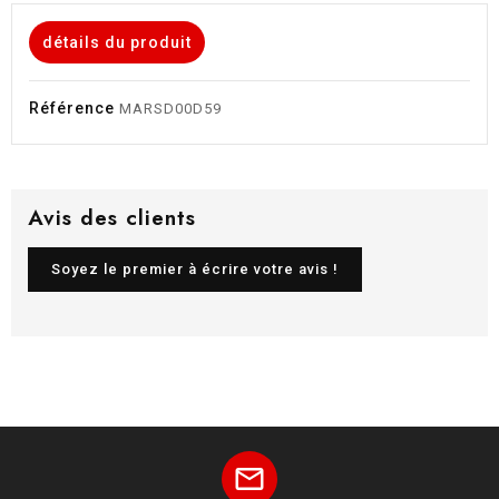
détails du produit
Référence
MARSD00D59
Avis des clients
Soyez le premier à écrire votre avis !
mail