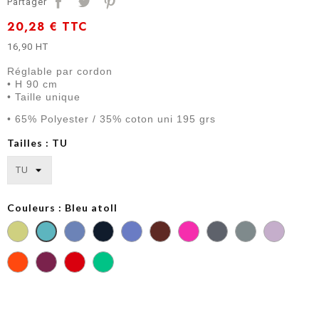
Partager
20,28 €
TTC
16,90 HT
Réglable par cordon
• H 90 cm
• Taille unique
• 65% Polyester / 35% coton uni 195 grs
Tailles : TU
Couleurs : Bleu atoll
Bleu
Bleu
Bleu
Gris
Gris
Bleu
ciel
Marine
roi
Nimbus
Saint
atoll
Johns
Vert
nil