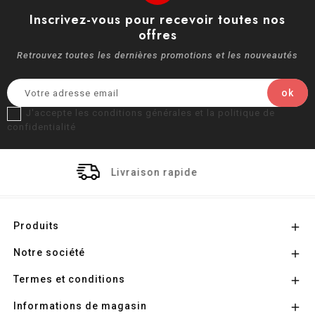
Inscrivez-vous pour recevoir toutes nos
offres
Retrouvez toutes les dernières promotions et les nouveautés
J'accepte les conditions générales et la politique de
confidentialité
Livraison rapide
Pa
Produits

Notre société

Termes et conditions

Informations de magasin
