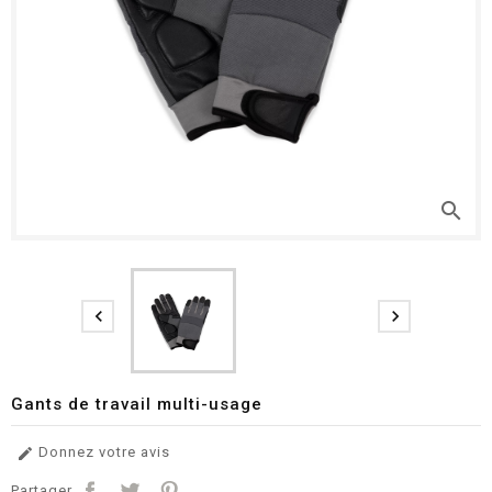
search


Gants de travail multi-usage
Donnez votre avis

Partager